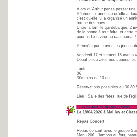
Alors qu'Arthur pense passer une s
Béatrice lui annonce qu'elle a de
c'est qu'elle lui a organisé un ann
tombe des nues.
Entre la famille qui débarque, 2 in
de la bonne à tout faire, et cette
pourrait bien virer au cauchemar !
Première partie avec les jeunes de
Vendredi 17 et samedi 18 avril ouv
Début pièce avec nos Jeunes les
Tarifs :
8€
3€/moins de 10 ans
Réservations possibles au 06 80 
Lieu : Salle des fêtes, rue de l'ég
Fêtes, Jeux, Animations, Festivals
Le 18/04/2026 à Mailley et Chaze
Repas Concert
Repas concert avec le groupe Sus
Menu 20€ : Jambon au four, patate