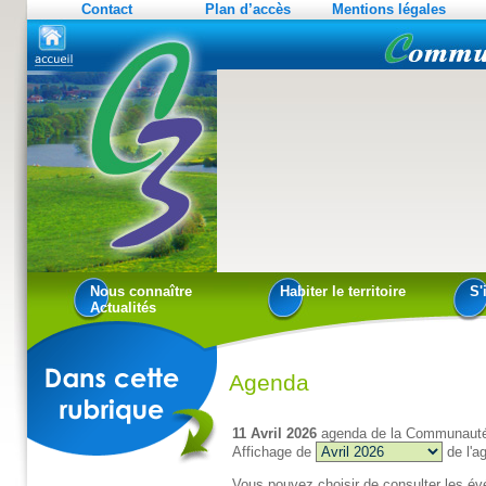
Contact
Plan d’accès
Mentions légales
Nous connaître
Habiter le territoire
S'
Actualités
Agenda
11 Avril 2026
agenda de la Communaut
Affichage de
de l'
Vous pouvez choisir de consulter les év