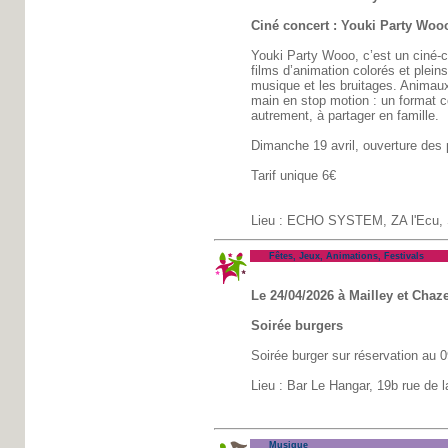
Ciné concert : Youki Party Woo
Youki Party Wooo, c’est un ciné-c
films d’animation colorés et plein
musique et les bruitages. Animaux
main en stop motion : un format co
autrement, à partager en famille.
Dimanche 19 avril, ouverture des
Tarif unique 6€
Lieu : ECHO SYSTEM, ZA l'Ecu, S
Fêtes, Jeux, Animations, Festivals
Le 24/04/2026 à Mailley et Chaze
Soirée burgers
Soirée burger sur réservation au 
Lieu : Bar Le Hangar, 19b rue de l
Musique