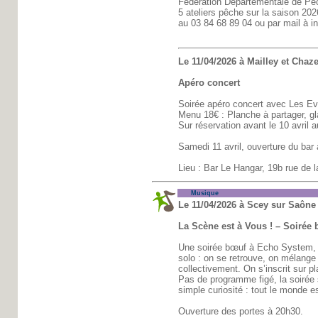
Fédération Départementale de Pêc
5 ateliers pêche sur la saison 202
au 03 84 68 89 04 ou par mail à i
Le 11/04/2026 à Mailley et Chaze
Apéro concert
Soirée apéro concert avec Les E
Menu 18€ : Planche à partager, gl
Sur réservation avant le 10 avril 
Samedi 11 avril, ouverture du bar 
Lieu : Bar Le Hangar, 19b rue de l
Musique
Le 11/04/2026 à Scey sur Saône 
La Scène est à Vous ! – Soirée
Une soirée bœuf à Echo System, 
solo : on se retrouve, on mélange
collectivement. On s’inscrit sur p
Pas de programme figé, la soirée 
simple curiosité : tout le monde e
Ouverture des portes à 20h30.