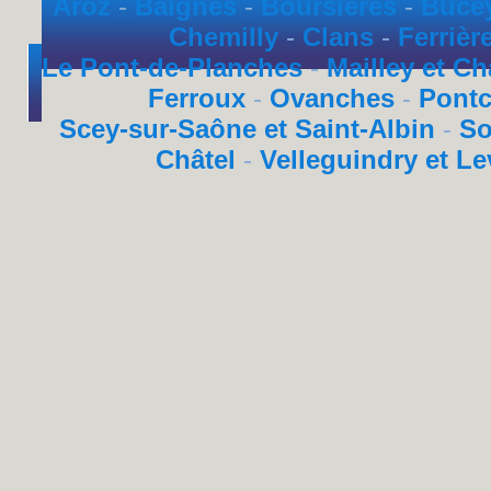
Aroz
-
Baignes
-
Boursières
-
Bucey
Chemilly
-
Clans
-
Ferrièr
Le Pont-de-Planches
-
Mailley et Ch
Ferroux
-
Ovanches
-
Pont
Scey-sur-Saône et Saint-Albin
-
So
Châtel
-
Velleguindry et Le