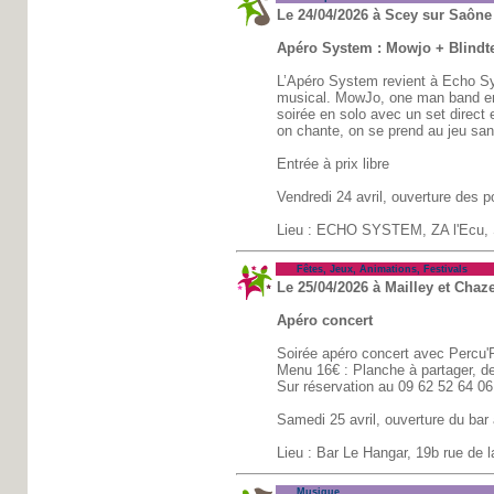
Le 24/04/2026 à Scey sur Saône 
Apéro System : Mowjo + Blindt
L’Apéro System revient à Echo Sys
musical. MowJo, one man band entr
soirée en solo avec un set direct e
on chante, on se prend au jeu sans
Entrée à prix libre
Vendredi 24 avril, ouverture des 
Lieu : ECHO SYSTEM, ZA l'Ecu, S
Fêtes, Jeux, Animations, Festivals
Le 25/04/2026 à Mailley et Chaze
Apéro concert
Soirée apéro concert avec Percu
Menu 16€ : Planche à partager, de
Sur réservation au 09 62 52 64 06
Samedi 25 avril, ouverture du bar 
Lieu : Bar Le Hangar, 19b rue de l
Musique