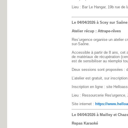
Lieu : Bar Le Hangar, 19b rue de l
Le 04/04/2026 à Scey sur Saône 
Atelier récup : Attrape-rêves
Res’urgence organise un atelier cr
sur-Saône.
Accessible à partir de 8 ans, cet a
de matériaux de récupération (cerc
est de sensibiliser au réemploi tou
Deux sessions sont proposées : d
L’atelier est gratuit, sur inscrip
Inscription en ligne : site Helloas
Lieu : Ressourcerie Res'urgence,
Site internet :
https://www.helloa
Le 04/04/2026 à Mailley et Chaze
Repas Karaoké