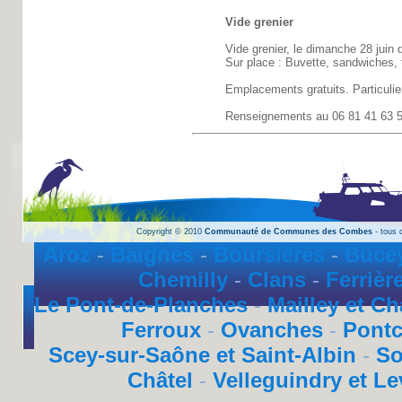
Vide grenier
Vide grenier, le dimanche 28 juin 
Sur place : Buvette, sandwiches, f
Emplacements gratuits. Particuli
Renseignements au 06 81 41 63 
Copyright © 2010
Communauté de Communes des Combes
- tous d
Aroz
-
Baignes
-
Boursières
-
Bucey
Chemilly
-
Clans
-
Ferrièr
Le Pont-de-Planches
-
Mailley et Ch
Ferroux
-
Ovanches
-
Pont
Scey-sur-Saône et Saint-Albin
-
So
Châtel
-
Velleguindry et Le