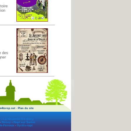
toire
tion
e des
gner
w4torop.net
-
Plan du site
y
-
La Neuvelle-lès-Scey
-
Rosey
-
Rupt sur Saône
le-Ferroux
-
Vy-lès-rupt