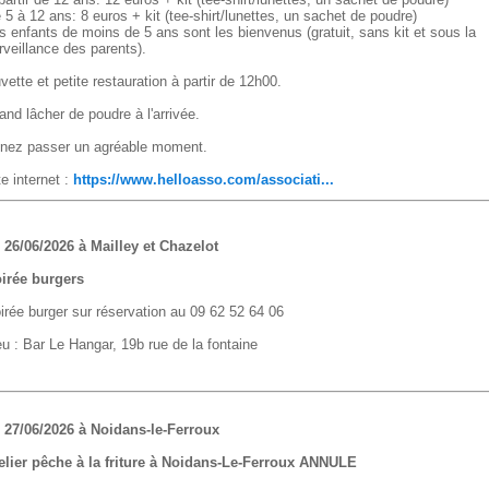
 5 à 12 ans: 8 euros + kit (tee-shirt/lunettes, un sachet de poudre)
s enfants de moins de 5 ans sont les bienvenus (gratuit, sans kit et sous la
rveillance des parents).
vette et petite restauration à partir de 12h00.
and lâcher de poudre à l'arrivée.
nez passer un agréable moment.
te internet :
https://www.helloasso.com/associati...
 26/06/2026 à Mailley et Chazelot
irée burgers
irée burger sur réservation au 09 62 52 64 06
eu : Bar Le Hangar, 19b rue de la fontaine
 27/06/2026 à Noidans-le-Ferroux
elier pêche à la friture à Noidans-Le-Ferroux ANNULE