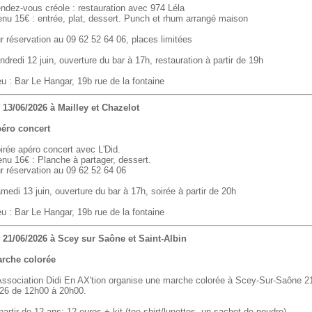
ndez-vous créole : restauration avec 974 Léla
nu 15€ : entrée, plat, dessert. Punch et rhum arrangé maison
r réservation au 09 62 52 64 06, places limitées
ndredi 12 juin, ouverture du bar à 17h, restauration à partir de 19h
eu : Bar Le Hangar, 19b rue de la fontaine
 13/06/2026 à Mailley et Chazelot
éro concert
irée apéro concert avec L'Did.
nu 16€ : Planche à partager, dessert.
r réservation au 09 62 52 64 06
medi 13 juin, ouverture du bar à 17h, soirée à partir de 20h
eu : Bar Le Hangar, 19b rue de la fontaine
 21/06/2026 à Scey sur Saône et Saint-Albin
rche colorée
Association Didi En AX'tion organise une marche colorée à Scey-Sur-Saône 21
26 de 12h00 à 20h00.
partir de 12 ans: 12 euros + kit (tee-shirt/lunettes, un sachet de poudre)