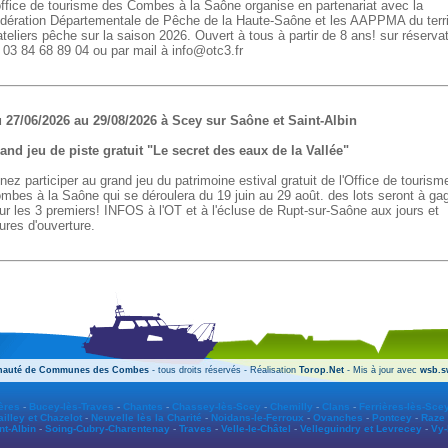
office de tourisme des Combes à la Saône organise en partenariat avec la
dération Départementale de Pêche de la Haute-Saône et les AAPPMA du terri
ateliers pêche sur la saison 2026. Ouvert à tous à partir de 8 ans! sur réserva
 03 84 68 89 04 ou par mail à info@otc3.fr
 27/06/2026 au 29/08/2026 à Scey sur Saône et Saint-Albin
and jeu de piste gratuit "Le secret des eaux de la Vallée"
nez participer au grand jeu du patrimoine estival gratuit de l'Office de tourism
mbes à la Saône qui se déroulera du 19 juin au 29 août. des lots seront à ga
ur les 3 premiers! INFOS à l'OT et à l'écluse de Rupt-sur-Saône aux jours et
ures d'ouverture.
auté de Communes des Combes
- tous droits réservés - Réalisation
Torop.Net
- Mis à jour avec
wsb.s
ères
-
Bucey-lès-Traves
-
Chantes
-
Chassey-lès-Scey
-
Chemilly
-
Clans
-
Ferrières-lès-Sce
illey et Chazelot
-
Neuvelle lès la Charité
-
Noidans-le-Ferroux
-
Ovanches
-
Pontcey
-
Raze
nt-Albin
-
Soing-Cubry-Charentenay
-
Traves
-
Velle-le-Châtel
-
Velleguindry et Levrecey
-
Vy-