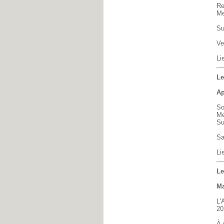
Re
Me
Su
Ve
Li
Le
Ap
So
Me
Su
Sa
Li
Le
Ma
L'
20
À 