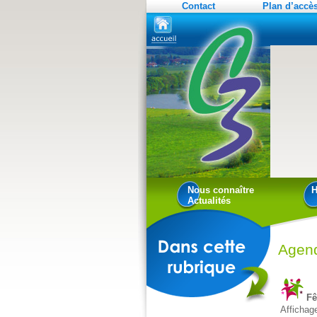
Contact
Plan d’accè
Nous connaître
H
Actualités
Agen
Fê
Affichag