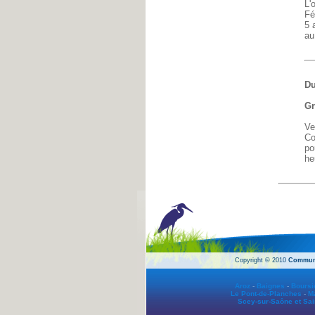
L'
Fé
5 
au
Du
Gr
Ve
Co
po
he
Copyright © 2010
Commun
Aroz
-
Baignes
-
Boursi
Le Pont-de-Planches
-
Ma
Scey-sur-Saône et Sai