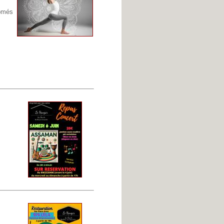
lômés