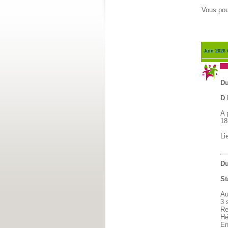
Vous pou
Juin 2026
Fê
Du
D 
A 
18
Li
Du
St
Au
3 
Re
Hé
En