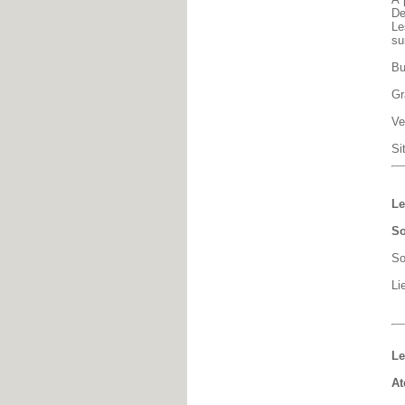
De
Le
su
Bu
Gr
Ve
Si
Le
So
So
Li
Le
At