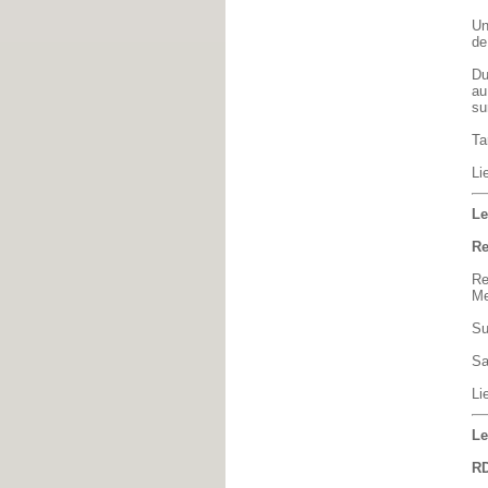
Un
de
Du
au
su
Ta
Li
Le
Re
Re
Me
Su
Sa
Li
Le
RD