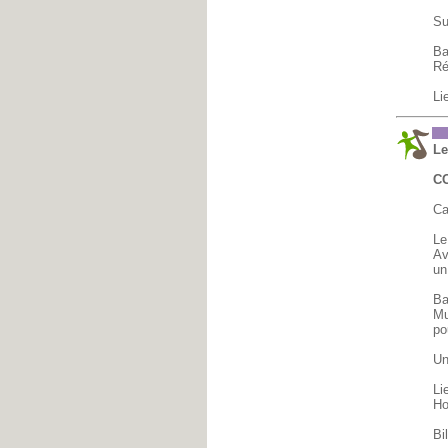
Su
Ba
Ré
Li
M
Le
C
Ca
Le
Av
un
Ba
Mu
po
Un
Li
Ho
Bi