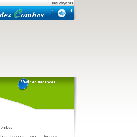
Venir en vacances
 Combes
 sur l'une des icônes ci-dessous.