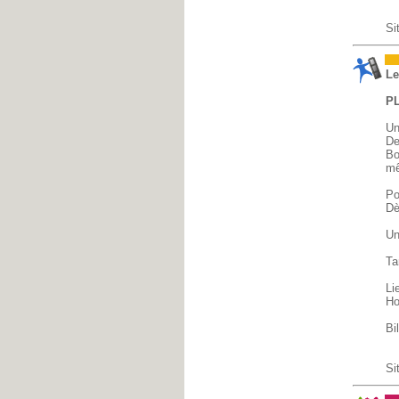
Si
Sp
Le
PL
Un
De
Bo
mê
Po
Dè
Un
Ta
Li
Ho
Bi
Si