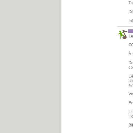
Ta
Dé
In
M
Le
C
À 
De
co
L’
at
av
Ve
En
Li
Ho
Bi