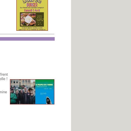
frent
lle !
émine