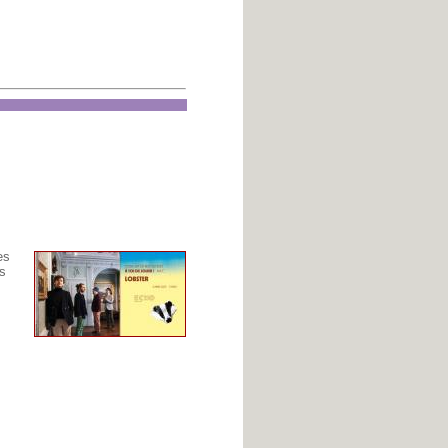
es
ns