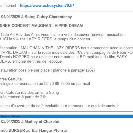
te internet :
https://www.echosystem70.fr/
 04/04/2025 à Soing-Cubry-Charentenay
OIREE CONCERT MAUGHAN - HIPPIE DREAM
 Café Au Rdv des Amis vous invite à venir découvrir l'univers musical de
UGHAN & the LAZY RIDERS le temps d'un concert.
ésentation : MAUGHAN & THE LAZY RIDERS nous emmènent avec le conc
HIPPIE DREAM » sur la route musicale des 70's ; en compagnie de Peter F
 Dennis HOPPER pour revisiter entre autres la BO mythique du film EASY
DERS, enrichie de titres de l’époque
stauration possible sur place : planche à partager (20€)
trée Gratuite.
ivilégiez la réservation au 09 70 98 78 05 ou par mail
eu : Café Au rdv des amis, à Soing
irée concert à partir de 21h.
raires d'ouverture du café évolutifs et à retrouver sur aurdvdesamis.fr
vers, Visites
 05/04/2025 à Mailley et Chazelot
irée BURGER au Bar Hangar Plein air