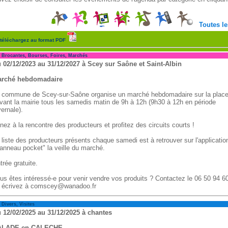
Toutes le
téléchargez au format PDF
ocantes, Bourses, Foires, Marchés
 02/12/2023 au 31/12/2027 à Scey sur Saône et Saint-Albin
rché hebdomadaire
 commune de Scey-sur-Saône organise un marché hebdomadaire sur la plac
vant la mairie tous les samedis matin de 9h à 12h (9h30 à 12h en période
vernale).
nez à la rencontre des producteurs et profitez des circuits courts !
 liste des producteurs présents chaque samedi est à retrouver sur l'applicatio
anneau pocket" la veille du marché.
trée gratuite.
us êtes intéressé-e pour venir vendre vos produits ? Contactez le 06 50 94 6
 écrivez à comscey@wanadoo.fr
vers, Visites
 12/02/2025 au 31/12/2025 à chantes
ALADE en CALECHE