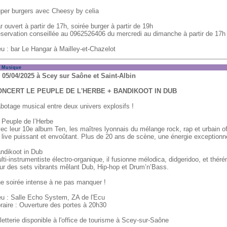
per burgers avec Cheesy by celia
r ouvert à partir de 17h, soirée burger à partir de 19h
servation conseillée au 0962526406 du mercredi au dimanche à partir de 17h
eu : bar Le Hangar à Mailley-et-Chazelot
usique
 05/04/2025 à Scey sur Saône et Saint-Albin
ONCERT LE PEUPLE DE L'HERBE + BANDIKOOT IN DUB
botage musical entre deux univers explosifs !
 Peuple de l’Herbe
ec leur 10e album Ten, les maîtres lyonnais du mélange rock, rap et urbain of
 live puissant et envoûtant. Plus de 20 ans de scène, une énergie exceptionne
ndikoot in Dub
lti-instrumentiste électro-organique, il fusionne mélodica, didgeridoo, et thér
ur des sets vibrants mêlant Dub, Hip-hop et Drum’n’Bass.
e soirée intense à ne pas manquer !
eu : Salle Echo System, ZA de l'Ecu
raire : Ouverture des portes à 20h30
lletterie disponible à l'office de tourisme à Scey-sur-Saône