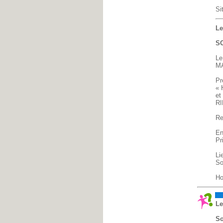
Si
Le
S
Le
MA
Pr
« 
et
RI
Re
En
Pr
Li
So
Ho
Di
Le
So