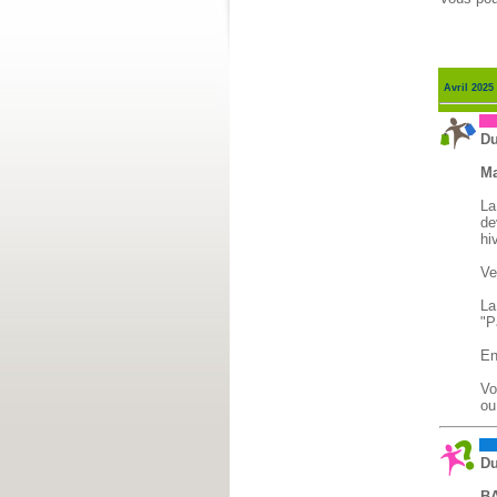
Avril 2025
Br
Du
Ma
La
de
hi
Ve
La
"P
En
Vo
ou
Di
Du
B