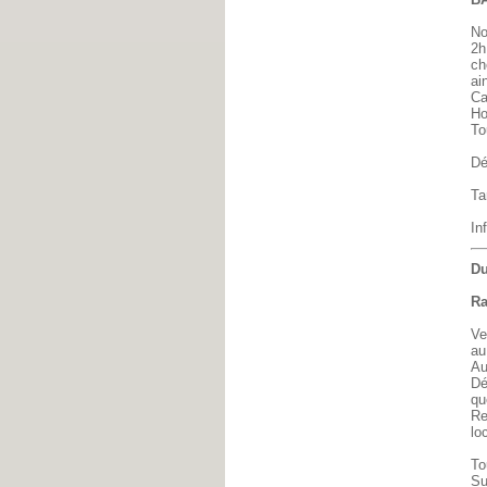
No
2h
ch
ai
Ca
Ho
To
Dé
Ta
In
Du
Ra
Ve
au
Au
Dé
qu
Re
lo
To
Su