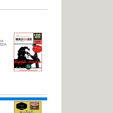
ept
ONDA