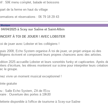
rif : 50€ menu complet, balade et boissons
part de la ferme en haut du village
formations et réservations : 06 79 18 29 43
usique
 04/04/2025 à Scey sur Saône et Saint-Albin
ONCERT À TOI DE JOUER ! AVEC LOBSTER
toi de jouer avec Lobster et les collégiens !
puis 2008, Echo System organise À toi de jouer, un projet unique où des
llégiens écrivent et composent leurs propres chansons avec des artistes.
édition 2025 accueille Lobster et leurs sonorités funky et captivantes. Après d
eliers d’écriture, les élèves monteront sur scène pour interpréter leurs créatio
ec le groupe.
nez vivre un moment musical exceptionnel !
trée gratuite
eu : Salle Echo System, ZA de l'Ecu
raire : Ouverture des portes à 19h30
lletterie disponible à l'office de tourisme à Scey-sur-Saône