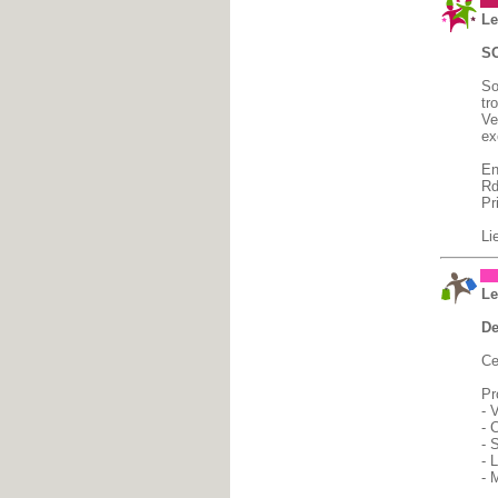
Fê
Le
S
So
tro
Ve
ex
En
Rd
Pr
Li
Br
Le
De
Ce
Pr
- 
- 
- 
- 
- 