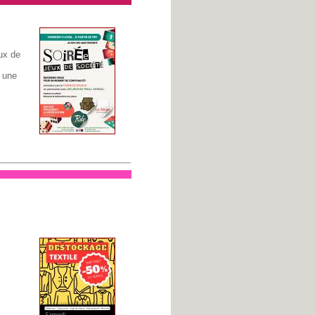
ux de
e une