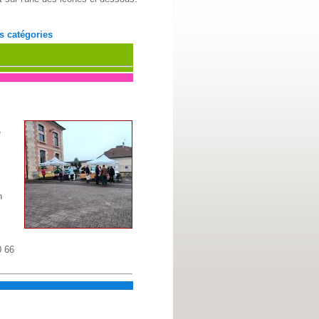
s catégories
e
n
0 66