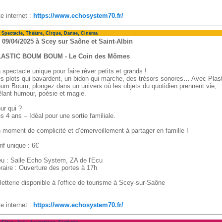
te internet :
https://www.echosystem70.fr/
ectacle, Théâtre, Cirque, Danse, Cinéma
 09/04/2025 à Scey sur Saône et Saint-Albin
ASTIC BOUM BOUM - Le Coin des Mômes
 spectacle unique pour faire rêver petits et grands !
s plots qui bavardent, un bidon qui marche, des trésors sonores… Avec Plast
um Boum, plongez dans un univers où les objets du quotidien prennent vie,
lant humour, poésie et magie.
ur qui ?
s 4 ans – Idéal pour une sortie familiale.
 moment de complicité et d’émerveillement à partager en famille !
rif unique : 6€
eu : Salle Echo System, ZA de l'Ecu
raire : Ouverture des portes à 17h
lletterie disponible à l'office de tourisme à Scey-sur-Saône
te internet :
https://www.echosystem70.fr/