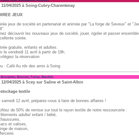
tes, Jeux, Animations, Festivals
 11/04/2025 à Soing-Cubry-Charentenay
OIREE JEUX
irée jeux de société en partenariat et animée par "La forge de Seveux" et "Je
ll".
nez découvrir les nouveaux jeux de société, jouer, rigoler et passer ensembl
cellente soirée.
trée gratuite, enfants et adultes.
v le vendredi 11 avril à partir de 19h.
ivilégiez la réservation
eu : Café Au rdv des amis à Soing
ocantes, Bourses, Foires, Marchés
 12/04/2025 à Scey sur Saône et Saint-Albin
stockage textile
 samedi 12 avril, préparez-vous à faire de bonnes affaires !
ofitez de 50% de remise sur tout le rayon textile de notre ressourcerie :
Vêtements adulte/ enfant / bébé,
Chaussures,
Sacs et valises,
Linge de maison,
Mercerie.