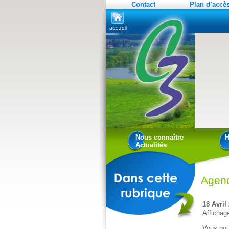
Contact
Plan d’accè
Nous connaître
H
Actualités
Agen
18 Avril
Affichag
Vous pou