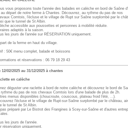
us vous proposons toute l'année des balades en calèche en bord de Saône d
 au départ de notre ferme à Chantes. Découvrez, au rythme du pas de nos
evaux Comtois, l'écluse et le village de Rupt sur Saône surplombé par le châ
nsi que le tunnel de St Albin.
lèche accessible aux poussettes et personnes à mobilité réduite.
raires adaptés à la saison.
us les jours de l'année sur RÉSERVATION uniquement.
part de la ferme en haut du village.
rif : 50€ menu complet, balade et boissons
formations et réservations : 06 79 18 29 43
 12/02/2025 au 31/12/2025 à chantes
clette en calèche
nez déguster une raclette à bord de notre calèche et découvrez le bord de S
 rythme du pas de nos chevaux Comtois lors d'une balade de plus de 2h.
tres menus disponibles (choucroute, couscous, plateau froid l'été, ...).
couvrez l'écluse et le village de Rupt-sur-Saône surplombé par le château, ai
e le tunnel de St Albin.
pas préparé par Le Bistrot des Frangines à Scey-sur-Saône et d'autres entrep
cales.
us les jours de l'année.
r réservation uniquement.