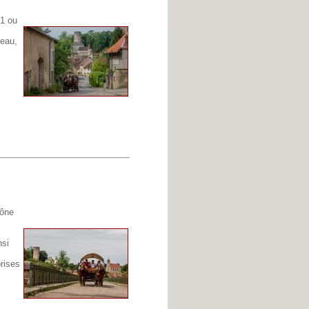
'1 ou
teau,
aône
nsi
rises