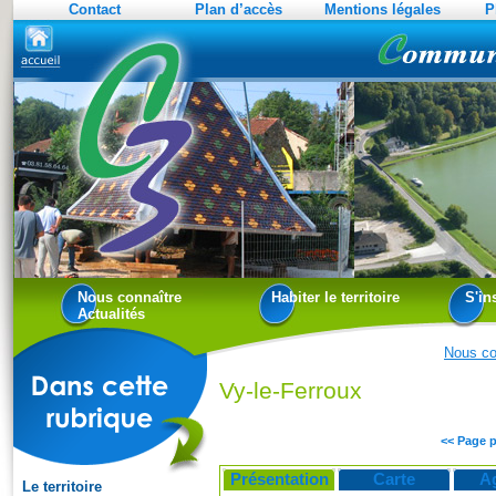
Contact
Plan d’accès
Mentions légales
P
Nous connaître
Habiter le territoire
S'in
Actualités
Nous co
Vy-le-Ferroux
<< Page 
Présentation
Carte
A
Le territoire