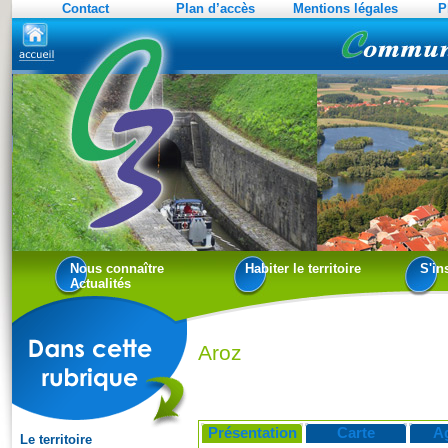
Contact
Plan d’accès
Mentions légales
P
Nous connaître
Habiter le territoire
S'in
Actualités
Aroz
Présentation
Carte
A
Le territoire