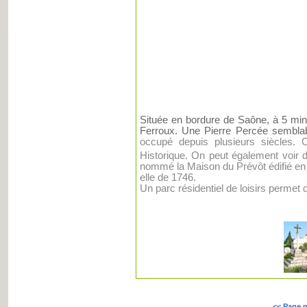
Située en bordure de Saône, à 5 min
Ferroux.
Une Pierre Percée
semblab
occupé depuis plusieurs siècles. C
Historique. On peut également voir
d
nommé
la Maison du Prévôt
édifié e
elle de 1746.
Un parc résidentiel de loisirs permet de
<< Page 