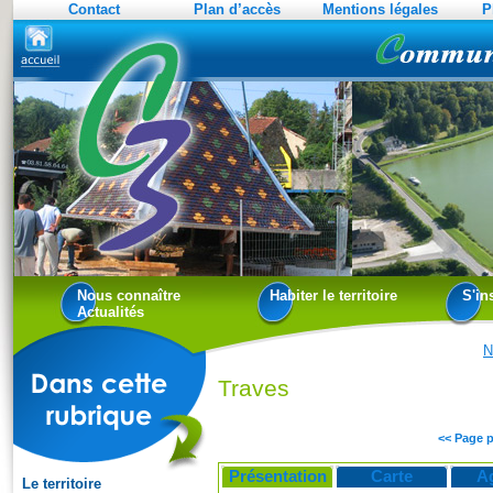
Contact
Plan d’accès
Mentions légales
P
Nous connaître
Habiter le territoire
S'in
Actualités
N
Traves
<< Page 
Présentation
Carte
A
Le territoire