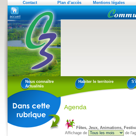
Contact
Plan d’accès
Mentions légales
Nous connaître
Habiter le territoire
S'
Actualités
Agenda
Fêtes, Jeux, Animations, Festiva
Affichage de
de l'