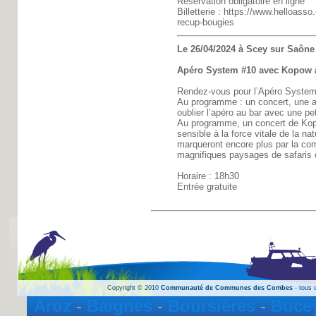
Réservation obligatoire en ligne
Billetterie : https://www.helloas
recup-bougies
Le 26/04/2024 à Scey sur Saône 
Apéro System #10 avec Kopow 
Rendez-vous pour l’Apéro System
Au programme : un concert, une a
oublier l’apéro au bar avec une pet
Au programme, un concert de Ko
sensible à la force vitale de la n
marqueront encore plus par la com
magnifiques paysages de safaris 
Horaire : 18h30
Entrée gratuite
Copyright © 2010
Communauté de Communes des Combes
- tous d
Aroz
-
Baignes
-
Boursières
-
Bucey