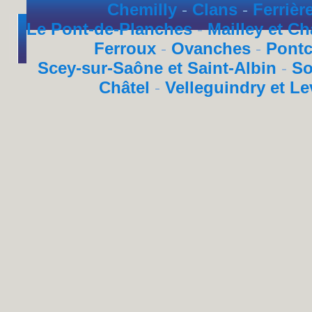
Chemilly
-
Clans
-
Ferrièr
Le Pont-de-Planches
-
Mailley et Ch
Ferroux
-
Ovanches
-
Pont
Scey-sur-Saône et Saint-Albin
-
So
Châtel
-
Velleguindry et Le