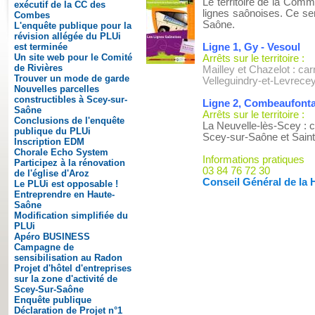
Le territoire de la Co
exécutif de la CC des
lignes saônoises. Ce ser
Combes
Saône.
L'enquête publique pour la
révision allégée du PLUi
est terminée
Ligne 1, Gy - Vesoul
Un site web pour le Comité
Arrêts sur le territoire :
de Rivières
Mailley et Chazelot : car
Trouver un mode de garde
Velleguindry-et-Levrecey
Nouvelles parcelles
constructibles à Scey-sur-
Ligne 2, Combeaufonta
Saône
Arrêts sur le territoire :
Conclusions de l'enquête
La Neuvelle-lès-Scey : c
publique du PLUi
Scey-sur-Saône et Saint-
Inscription EDM
Chorale Echo System
Informations pratiques
Participez à la rénovation
03 84 76 72 30
de l'église d'Aroz
Conseil Général de la
Le PLUi est opposable !
Entreprendre en Haute-
Saône
Modification simplifiée du
PLUi
Apéro BUSINESS
Campagne de
sensibilisation au Radon
Projet d'hôtel d'entreprises
sur la zone d'activité de
Scey-Sur-Saône
Enquête publique
Déclaration de Projet n°1