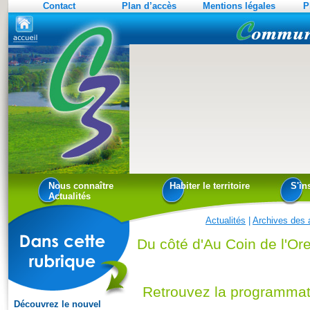
Contact
Plan d’accès
Mentions légales
P
Nous connaître
Habiter le territoire
S'in
Actualités
Actualités
|
Archives des a
Du côté d'Au Coin de l'Ore
Retrouvez la programmatio
Découvrez le nouvel