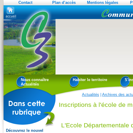
Contact
Plan d’accès
Mentions légales
P
Nous connaître
Habiter le territoire
S'in
Actualités
Actualités
|
Archives des actu
Inscriptions à l'école de 
L'Ecole Départementale d
Découvrez le nouvel