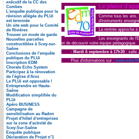
exécutif de la CC des
Le plaisir d'app
Combes
L'enquête publique pour la
Comme tous les ans, l
révision allégée du PLUi
d'instruments enseigné
est terminée
Un site web pour le Comité
La rentrée approche à 
de Rivières
Trouver un mode de garde
Les enseignants de l'E
Nouvelles parcelles
et de découvrir votre équipe pédagogique.
constructibles à Scey-sur-
Saône
-
Mardi 6 septembre à 17h30
: salle
Conclusions de l'enquête
publique du PLUi
Plus d'informations sur :
www.edm70.
Inscription EDM
Chorale Echo System
Participez à la rénovation
de l'église d'Aroz
Le PLUi est opposable !
Entreprendre en Haute-
Saône
Modification simplifiée du
PLUi
Apéro BUSINESS
Campagne de
sensibilisation au Radon
Projet d'hôtel d'entreprises
sur la zone d'activité de
Scey-Sur-Saône
Enquête publique
Déclaration de Projet n°1